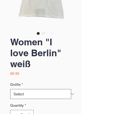
Women "I
love Berlin"
weiß
Price
€9.95
Größe
*
Quantity
*