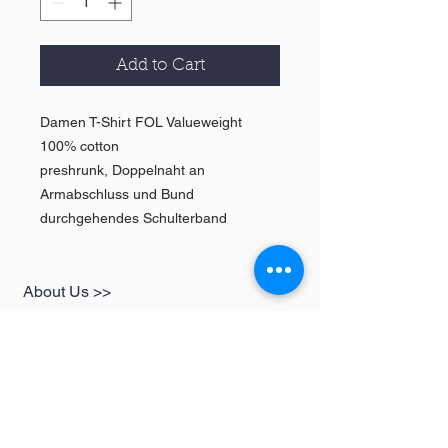
Add to Cart
Damen T-Shirt FOL Valueweight
100% cotton
preshrunk, Doppelnaht an
Armabschluss und Bund
durchgehendes Schulterband
About Us >>
SHOP
Informationen
Womens
redbear-berlin@t-
Mens
online.de
Kids