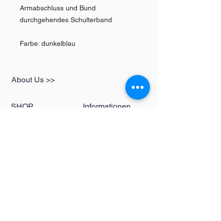
Armabschluss und Bund
durchgehendes Schulterband
Farbe: dunkelblau
About Us >>
SHOP
Informationen
Womens
redbear-berlin@t-
Mens
online.de
Kids
Contact >>
Follow Us >>
Redbear Berlin
Shop
Karl-Liebknecht-
Str. 5