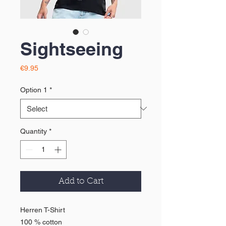
Sightseeing
Price
€9.95
Option 1
*
Quantity
*
Add to Cart
Herren T-Shirt
100 % cotton