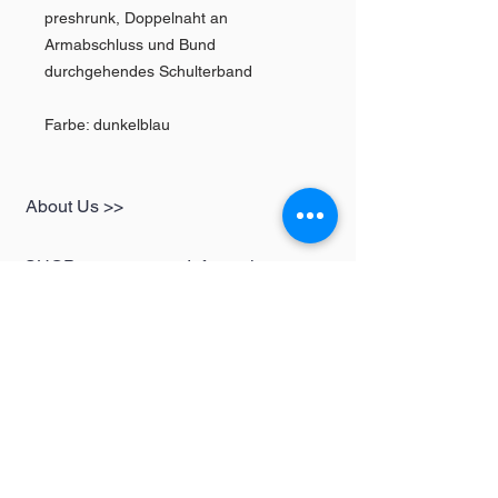
preshrunk, Doppelnaht an
Armabschluss und Bund
durchgehendes Schulterband
Farbe: dunkelblau
About Us >>
SHOP
Informationen
Womens
redbear-berlin@t-
Mens
online.de
Kids
Contact >>
Follow Us >>
Redbear Berlin
Shop
Karl-Liebknecht-