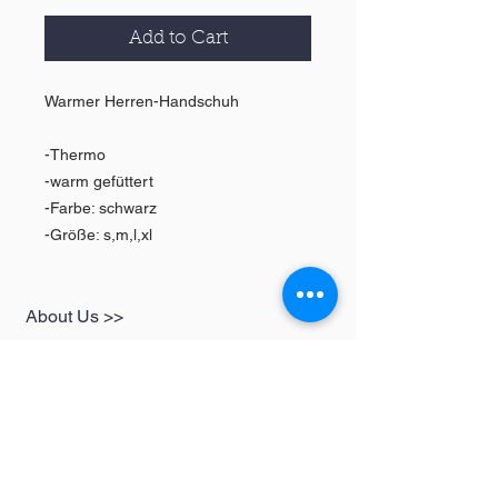
Add to Cart
Warmer Herren-Handschuh
-Thermo
-warm gefüttert
-Farbe: schwarz
-Größe: s,m,l,xl
About Us >>
SHOP
Informationen
Womens
redbear-berlin@t-
Mens
online.de
Kids