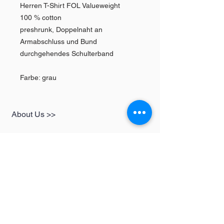
Herren T-Shirt FOL Valueweight
100 % cotton
preshrunk, Doppelnaht an
Armabschluss und Bund
durchgehendes Schulterband
Farbe: grau
About Us >>
SHOP
Informationen
Womens
redbear-berlin@t-
Mens
online.de
Kids
Contact >>
Follow Us >>
Redbear Berlin