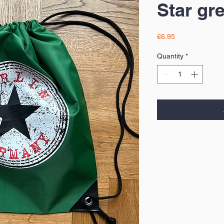
Star gr
Price
€6.95
Quantity
*