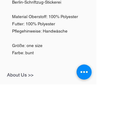
Berlin-Schriftzug-Stickerei
Material Oberstoff: 100% Polyester
Futter: 100% Polyester
Pflegehinweise: Handwäsche
Größe: one size
Farbe: bunt
About Us >>
SHOP
Informationen
Womens
redbear-berlin@t-
Mens
online.de
Kids
Contact >>
Follow Us >>