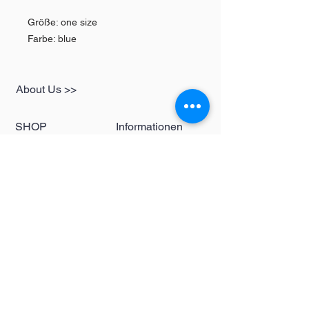
Größe: one size
Farbe: blue
About Us >>
SHOP
Informationen
Womens
redbear-berlin@t-
Mens
online.de
Kids
Contact >>
Follow Us >>
Redbear Berlin
Shop
Karl-Liebknecht-
Str. 5
10178 Berlin