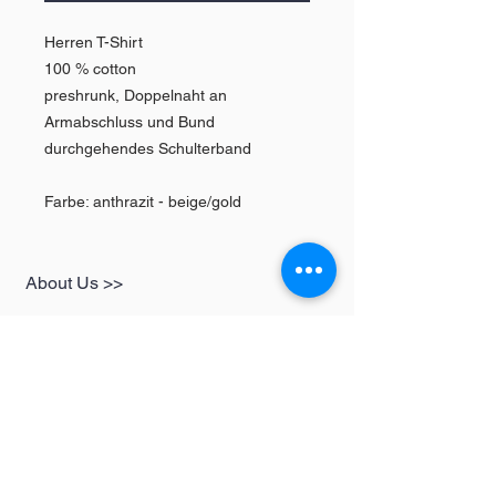
Herren T-Shirt
100 % cotton
preshrunk, Doppelnaht an
Armabschluss und Bund
durchgehendes Schulterband
Farbe: anthrazit - beige/gold
About Us >>
SHOP
Informationen
Womens
redbear-berlin@t-
Mens
online.de
Kids
Contact >>
Follow Us >>