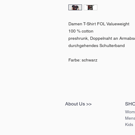
Damen T-Shirt FOL Valueweight
100 % cotton
preshrunk, Doppelnaht an Armabs
durchgehendes Schulterband
Farbe: schwarz
About Us >>
SH
Wom
Men
Kids