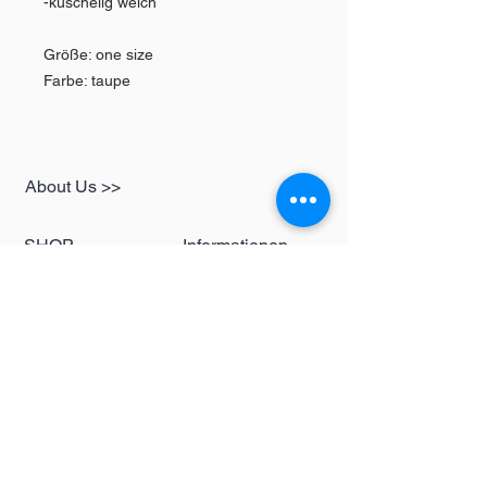
-kuschelig weich
Größe: one size
Farbe: taupe
About Us >>
SHOP
Informationen
Womens
redbear-berlin@t-
Mens
online.de
Kids
Contact >>
Follow Us >>
Redbear Berlin
Shop
Karl-Liebknecht-