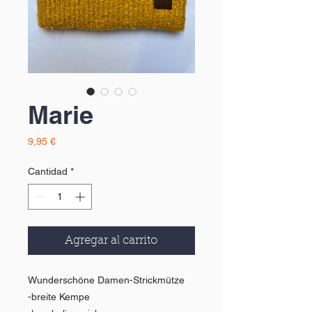
Marie
Precio
9,95 €
Cantidad
*
Agregar al carrito
Wunderschöne Damen-Strickmütze
-breite Kempe