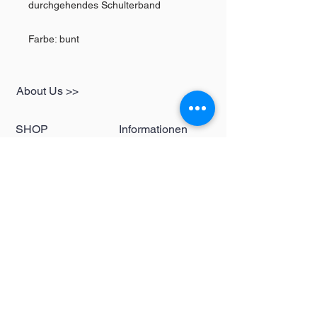
durchgehendes Schulterband
Farbe: bunt
About Us >>
SHOP
Informationen
Womens
redbear-berlin@t-
Mens
online.de
Kids
Contact >>
Follow Us >>
Redbear Berlin
Shop
Karl-Liebknecht-
Str. 5
10178 Berlin