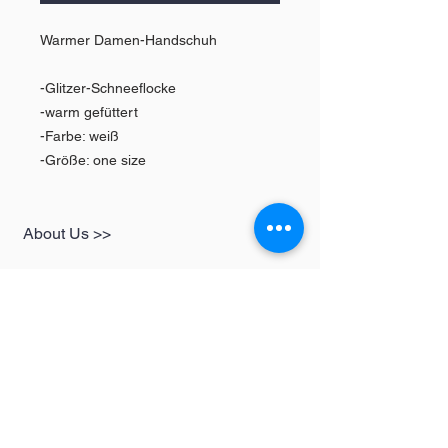
Warmer Damen-Handschuh
-Glitzer-Schneeflocke
-warm gefüttert
-Farbe: weiß
-Größe: one size
About Us >>
SHOP
Informationen
Womens
redbear-berlin@t-
Mens
online.de
Kids
Contact >>
Follow Us >>