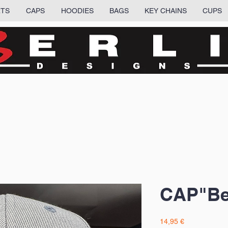
RTS
CAPS
HOODIES
BAGS
KEY CHAINS
CUPS
CAP"Ber
Precio
14,95 €