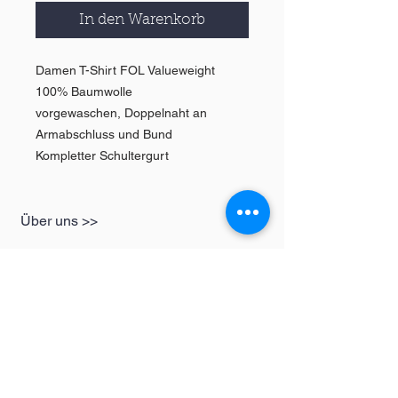
In den Warenkorb
Damen T-Shirt FOL Valueweight
100% Baumwolle
vorgewaschen, Doppelnaht an
Armabschluss und Bund
Kompletter Schultergurt
Über uns >>
GESCHÄFT
Informationen
Damen
redbear-berlin@t-
Herren
online.de
Kinder
Kontakt >>
Folgen Sie uns >>