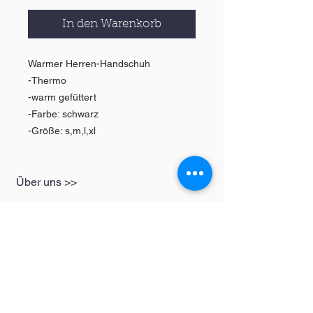
In den Warenkorb
Warmer Herren-Handschuh
-Thermo
-warm gefüttert
-Farbe: schwarz
-Größe: s,m,l,xl
Über uns >>
GESCHÄFT
Informationen
Damen
redbear-berlin@t-
Herren
online.de
Kinder
Kontakt >>
Folgen Sie uns >>