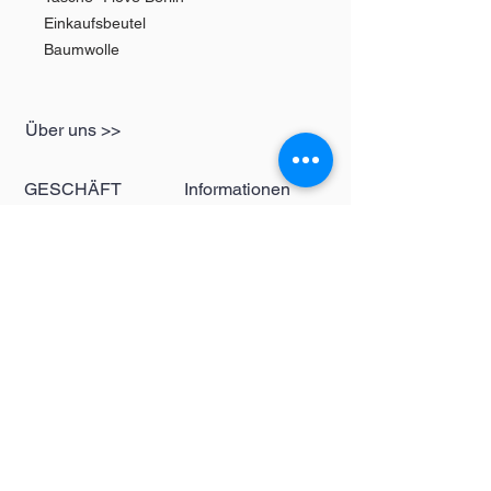
Einkaufsbeutel
Baumwolle
Über uns >>
GESCHÄFT
Informationen
Damen
redbear-berlin@t-
Herren
online.de
Kinder
Kontakt >>
Folgen Sie uns >>
Redbear Berlin
Shop
Karl-Liebknecht-
Str. 5
10178 Berlin