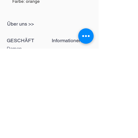
Farbe: orange
Über uns >>
GESCHÄFT
Informationen
Damen
redbear-berlin@t-
Herren
online.de
Kinder
Kontakt >>
Folgen Sie uns >>
Redbear Berlin
Shop
Karl-Liebknecht-
Str. 5
10178 Berlin