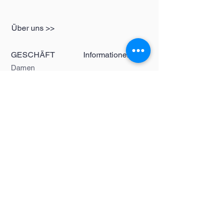
Über uns >>
GESCHÄFT
Informationen
Damen
redbear-berlin@t-
Herren
online.de
Kinder
Kontakt >>
Folgen Sie uns >>
Redbear Berlin
Shop
Karl-Liebknecht-
Str. 5
10178 Berlin