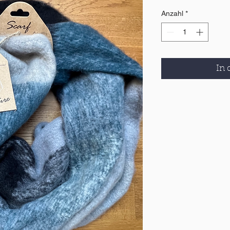
Anzahl
*
In 