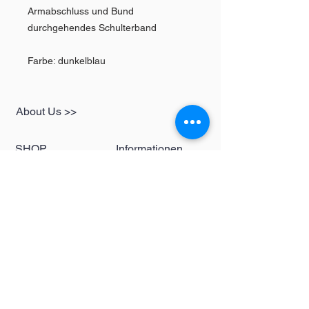
Armabschluss und Bund
durchgehendes Schulterband
Farbe: dunkelblau
About Us >>
SHOP
Informationen
Womens
redbear-berlin@t-
Mens
online.de
Kids
Contact >>
Follow Us >>
Redbear Berlin
Shop
Karl-Liebknecht-
Str. 5