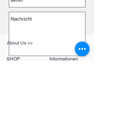
About Us >>
SHOP
Informationen
Send
Womens
redbear-berlin@t-
Mens
online.de
Kids
Contact >>
Follow Us >>
Redbear Berlin
Shop
Karl-Liebknecht-
Str. 5