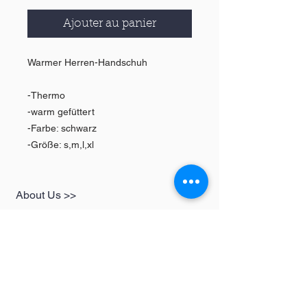
Ajouter au panier
Warmer Herren-Handschuh
-Thermo
-warm gefüttert
-Farbe: schwarz
-Größe: s,m,l,xl
About Us >>
SHOP
Informationen
Womens
redbear-berlin@t-
Mens
online.de
Kids