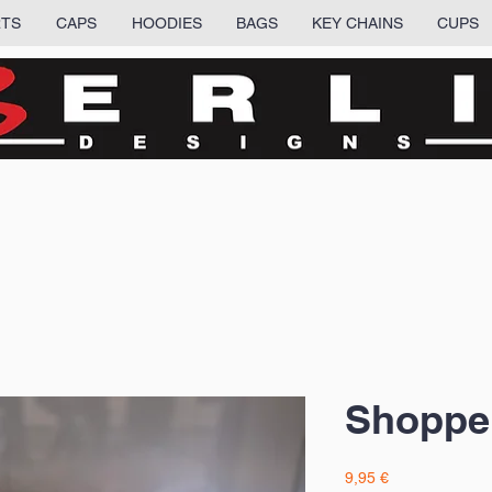
RTS
CAPS
HOODIES
BAGS
KEY CHAINS
CUPS
Shoppe
Prix
9,95 €