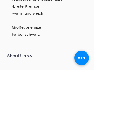
-breite Krempe
-warm und weich
Größe: one size
Farbe: schwarz
About Us >>
SHOP
Informationen
Womens
redbear-berlin@t-
Mens
online.de
Kids
Contact >>
Follow Us >>
Redbear Berlin
Shop