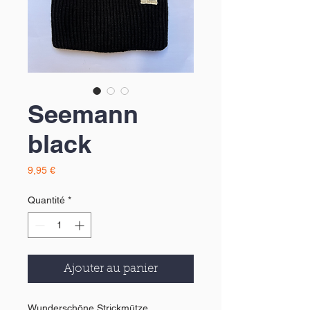
Seemann
black
Prix
9,95 €
Quantité
*
Ajouter au panier
Wunderschöne Strickmütze