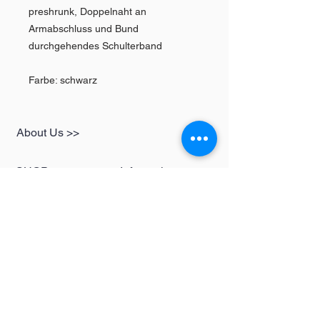
preshrunk, Doppelnaht an
Armabschluss und Bund
durchgehendes Schulterband
Farbe: schwarz
About Us >>
SHOP
Informationen
Womens
redbear-berlin@t-
Mens
online.de
Kids
Contact >>
Follow Us >>
Redbear Berlin
Shop
Karl-Liebknecht-