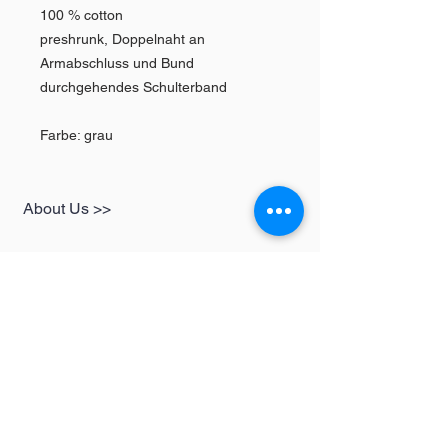
100 % cotton
preshrunk, Doppelnaht an
Armabschluss und Bund
durchgehendes Schulterband
Farbe: grau
About Us >>
SHOP
Informationen
Womens
redbear-berlin@t-
Mens
online.de
Kids
Contact >>
Follow Us >>
Redbear Berlin
Shop