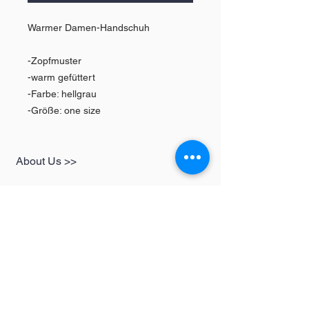
Warmer Damen-Handschuh
-Zopfmuster
-warm gefüttert
-Farbe: hellgrau
-Größe: one size
About Us >>
SHOP
Informationen
Womens
redbear-berlin@t-
Mens
online.de
Kids
Contact >>
Follow Us >>