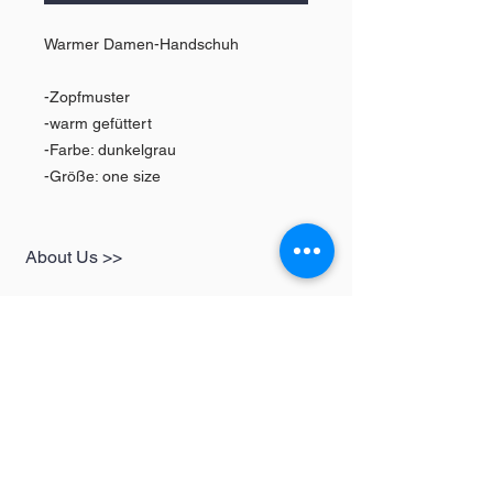
Warmer Damen-Handschuh
-Zopfmuster
-warm gefüttert
-Farbe: dunkelgrau
-Größe: one size
About Us >>
SHOP
Informationen
Womens
redbear-berlin@t-
Mens
online.de
Kids
Contact >>
Follow Us >>