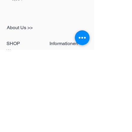
About Us >>
SHOP
Informationen
Womens
redbear-berlin@t-
Mens
online.de
Kids
Contact >>
Follow Us >>
Redbear Berlin
Shop
Karl-Liebknecht-
Str. 5
10178 Berlin