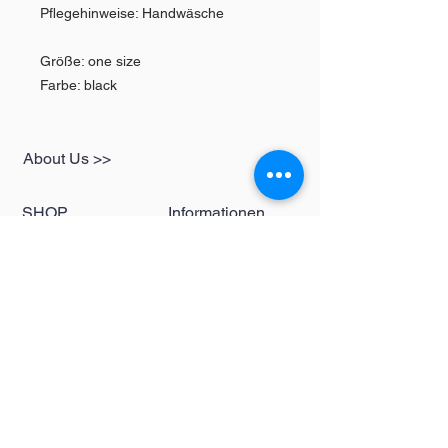
Pflegehinweise: Handwäsche
Größe: one size
Farbe: black
About Us >>
SHOP
Informationen
Womens
redbear-berlin@t-
Mens
online.de
Kids
Contact >>
Follow Us >>
Redbear Berlin
Shop
Karl-Liebknecht-
Str. 5