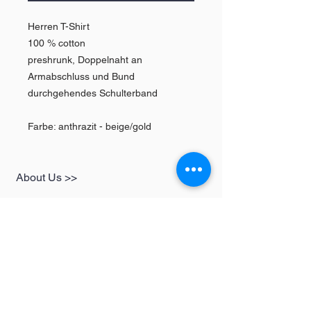
Herren T-Shirt
100 % cotton
preshrunk, Doppelnaht an
Armabschluss und Bund
durchgehendes Schulterband
Farbe: anthrazit - beige/gold
About Us >>
SHOP
Informationen
Womens
redbear-berlin@t-
Mens
online.de
Kids
Contact >>
Follow Us >>