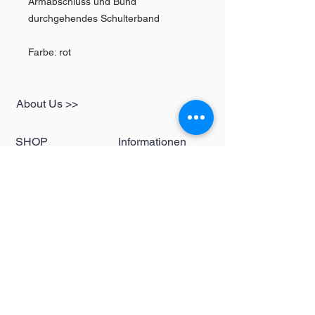
Armabschluss und Bund
durchgehendes Schulterband
Farbe: rot
About Us >>
SHOP
Informationen
Womens
redbear-berlin@t-
Mens
online.de
Kids
Contact >>
Follow Us >>
Redbear Berlin
Shop
Karl-Liebknecht-
Str. 5