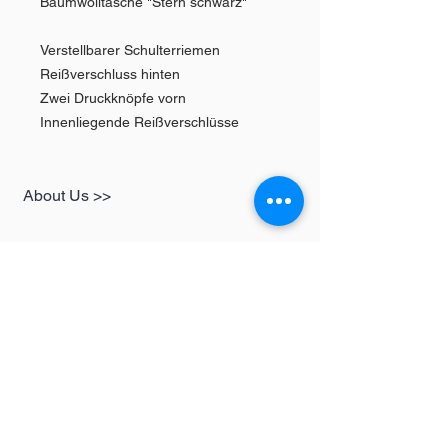
Baumwolltasche "Stern schwarz"
Verstellbarer Schulterriemen
Reißverschluss hinten
Zwei Druckknöpfe vorn
Innenliegende Reißverschlüsse
About Us >>
SHOP
Informationen
Womens
redbear-berlin@t-
Mens
online.de
Kids
Contact >>
Follow Us >>
Redbear Berlin
Shop